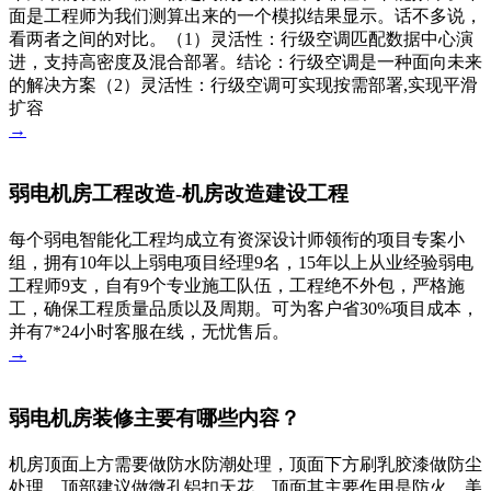
面是工程师为我们测算出来的一个模拟结果显示。话不多说，
看两者之间的对比。（1）灵活性：行级空调匹配数据中心演
进，支持高密度及混合部署。结论：行级空调是一种面向未来
的解决方案（2）灵活性：行级空调可实现按需部署,实现平滑
扩容
→
弱电机房工程改造-机房改造建设工程
每个弱电智能化工程均成立有资深设计师领衔的项目专案小
组，拥有10年以上弱电项目经理9名，15年以上从业经验弱电
工程师9支，自有9个专业施工队伍，工程绝不外包，严格施
工，确保工程质量品质以及周期。可为客户省30%项目成本，
并有7*24小时客服在线，无忧售后。
→
弱电机房装修主要有哪些内容？
机房顶面上方需要做防水防潮处理，顶面下方刷乳胶漆做防尘
处理，顶部建议做微孔铝扣天花，顶面其主要作用是防火、美