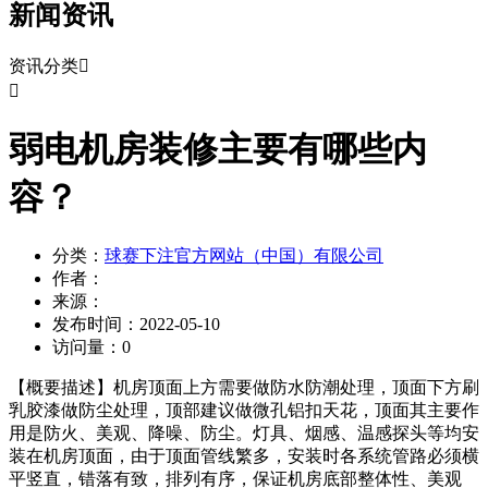
新闻资讯
资讯分类


弱电机房装修主要有哪些内
容？
分类：
球赛下注官方网站（中国）有限公司
作者：
来源：
发布时间：
2022-05-10
访问量：
0
【概要描述】
机房顶面上方需要做防水防潮处理，顶面下方刷
乳胶漆做防尘处理，顶部建议做微孔铝扣天花，顶面其主要作
用是防火、美观、降噪、防尘。灯具、烟感、温感探头等均安
装在机房顶面，由于顶面管线繁多，安装时各系统管路必须横
平竖直，错落有致，排列有序，保证机房底部整体性、美观