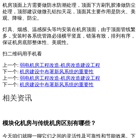
机房顶面上方需要做防水防潮处理，顶面下方刷乳胶漆做防尘
处理，顶部建议做微孔铝扣天花，顶面其主要作用是防火、美
观、降噪、防尘。
灯具、烟感、温感探头等均安装在机房顶面，由于顶面管线繁
多，安装时各系统管路必须横平竖直，错落有致，排列有序，
保证机房底部整体性、美观性。
扫二维码用手机看
上一个
:
弱电机房工程改造-机房改造建设工程
下一个
:
机房建设中布署新风系统的重要性
上一个
:
弱电机房工程改造-机房改造建设工程
下一个
:
机房建设中布署新风系统的重要性
相关资讯
模块化机房与传统机房区别有哪些？
今天咱们就聊一聊它们之间的灵活性及可靠性和节能效果。下