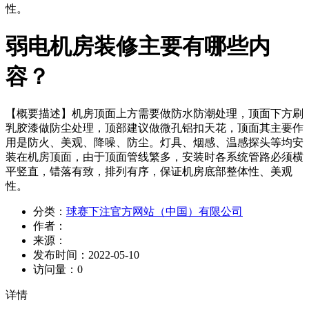
性。
弱电机房装修主要有哪些内
容？
【概要描述】
机房顶面上方需要做防水防潮处理，顶面下方刷
乳胶漆做防尘处理，顶部建议做微孔铝扣天花，顶面其主要作
用是防火、美观、降噪、防尘。灯具、烟感、温感探头等均安
装在机房顶面，由于顶面管线繁多，安装时各系统管路必须横
平竖直，错落有致，排列有序，保证机房底部整体性、美观
性。
分类：
球赛下注官方网站（中国）有限公司
作者：
来源：
发布时间：
2022-05-10
访问量：
0
详情