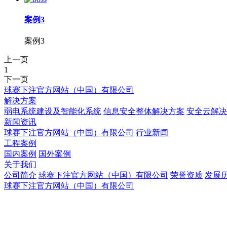
案例3
案例3
上一页
1
下一页
球赛下注官方网站（中国）有限公司
解决方案
弱电系统建设及智能化系统
信息安全整体解决方案
安全云解决
新闻资讯
球赛下注官方网站（中国）有限公司
行业新闻
工程案例
国内案例
国外案例
关于我们
公司简介
球赛下注官方网站（中国）有限公司
荣誉资质
发展
球赛下注官方网站（中国）有限公司
球赛下注官方网站（中国）有限公司