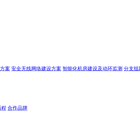
方案
安全无线网络建设方案
智能化机房建设及动环监测
分支组
历程
合作品牌