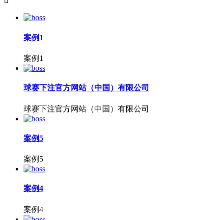

案例1
案例1
球赛下注官方网站（中国）有限公司
球赛下注官方网站（中国）有限公司
案例5
案例5
案例4
案例4