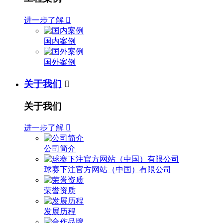
进一步了解

国内案例
国外案例
关于我们

关于我们
进一步了解

公司简介
球赛下注官方网站（中国）有限公司
荣誉资质
发展历程