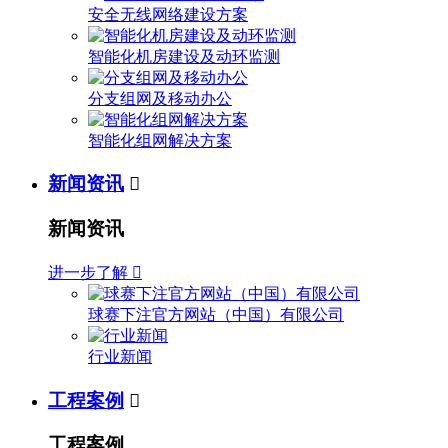
安全无线网络建设方案
智能化机房建设及动环监测
分支组网及移动办公
智能化组网解决方案
新闻资讯

新闻资讯
进一步了解

球赛下注官方网站（中国）有限公司
行业新闻
工程案例

工程案例